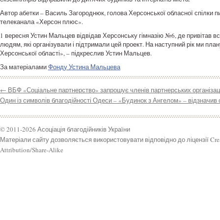
Автор абетки – Василь Загороднюк, голова Херсонської обласної спілки пи
телеканала «Херсон плюс».
1 вересня Устин Мальцев відвідав Херсонську гімназію №6, де привітав вс
людям, які організували і підтримали цей проект. На наступний рік ми пл
Херсонської області», – підкреслив Устин Мальцев.
За матеріалами
Фонду Устина Мальцева
←
ВБФ «Соціальне партнерство» запрошує членів партнерських організаці
Один із символів благодійності Одеси – «Будинок з Ангелом» – відзначив 
© 2011-2026 Асоціація благодійників України
Матеріали сайту дозволяється використовувати відповідно до ліцензії Cr
Attribution/Share-Alike