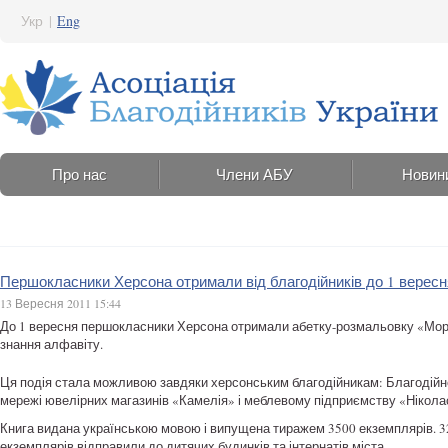
Укр
|
Eng
Про нас
Члени АБУ
Новин
Першокласники Херсона отримали від благодійників до 1 верес
13 Вересня 2011 15:44
До 1 вересня першокласники Херсона отримали абетку-розмальовку «Морс
знання алфавіту.
Ця подія стала можливою завдяки херсонським благодійникам: Благодійн
мережі ювелірних магазинів «Камелія» і меблевому підприємству «Нікола
Книга видана українською мовою і випущена тиражем 3500 екземплярів. 32
екземплярів відправили до дитячих будинків та інтернатів міста.