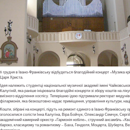
8 грудня в Івано-Франківську відбудеться благодійний концерт «Музика крі
Царя Христа.
Ідея належить студентці національної музичної академії імені Чайковсько
Калугіній, яка раніше ініціювала благодійні концерти зі збору коштів на л
виїзного відділення хоспісу. Теперішню ідею підтримали ректорат медуні
філармонія, яка безкоштовно надає приміщення, управління культури, нац
Кошти, зібрані на концерті, підуть на ремонт єдиного в Івано-Франківську 
зголосилися солісти Інна Калугіна, Віра Бойчук, Олександр Семчук, Серг
академічний камерний оркестр «Гармонія нобіле», струнний ансамбль «Ква
бароко, класицизму та романтизму – Баха, Генделя, Моцарта, Шуберта, Верд