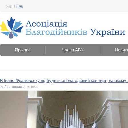
Укр
|
Eng
Про нас
Члени АБУ
Новин
В Івано-Франківську відбудеться благодійний концерт, на якому
24 Листопада 2015 10:20