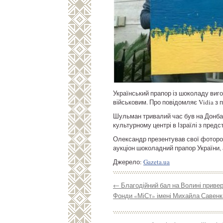
Український прапор із шоколаду виг
військовим. Про повідомляє Vidia з 
Шульман тривалий час був на Донбас
культурному центрі в Ізраїлі з пред
Олександр презентував свої фоторобо
аукціон шоколадний прапор України, 
Джерело:
Gazeta.ua
←
Благодійний бал на Волині привер
Фонди «МіСт» імені Михайла Савенка