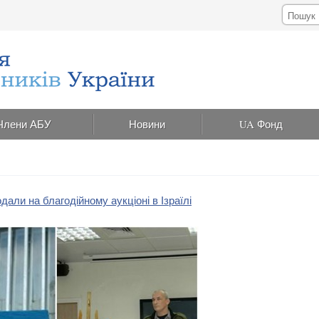
Члени АБУ
Новини
UA Фонд
али на благодійному аукціоні в Ізраїлі