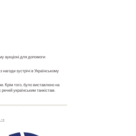
му аукціоні для допомоги
 нагоди зустрічі в Українському
и. Крім того, було виставлено на
 речей українським танкістам.
и
→