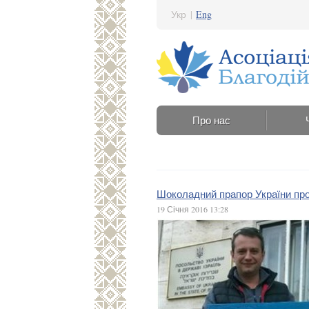
Укр
|
Eng
Про нас
Шоколадний прапор України прод
19 Січня 2016 13:28