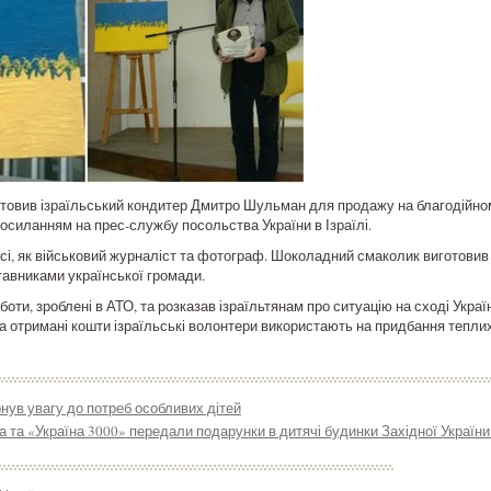
отовив ізраїльський кондитер Дмитро Шульман для продажу на благодійно
посиланням на прес-службу посольства України в Ізраїлі.
і, як військовий журналіст та фотограф. Шоколадний смаколик виготовив з
ставниками української громади.
ти, зроблені в АТО, та розказав ізраїльтянам про ситуацію на сході Україн
а отримані кошти ізраїльські волонтери використають на придбання теплих
нув увагу до потреб особливих дітей
 та «Україна 3000» передали подарунки в дитячі будинки Західної Україн