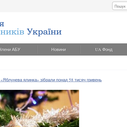
Члени АБУ
Новини
UA Фонд
у «Яблунева ялинка» зібрали понад 58 тисяч гривень