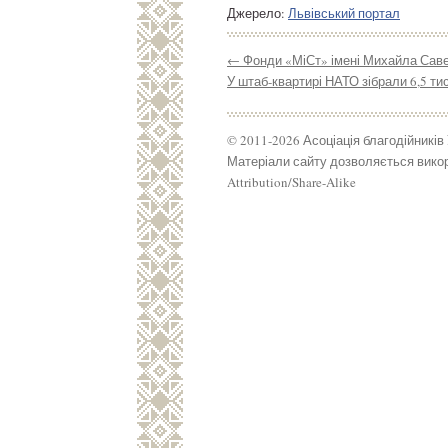
Джерело:
Львівський портал
←
Фонди «МіСт» імені Михайла Савен
У штаб-квартирі НАТО зібрали 6,5 ти
© 2011-2026 Асоціація благодійників
Матеріали сайту дозволяється викор
Attribution/Share-Alike