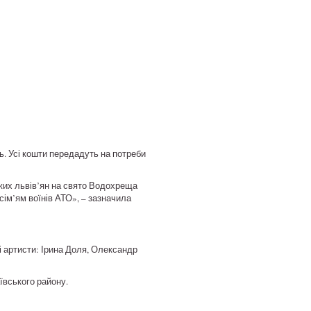
ь. Усі кошти передадуть на потреби
жих львів’ян на свято Водохреща
сім’ям воїнів АТО», – зазначила
і артисти: Ірина Доля, Олександр
ївського району.