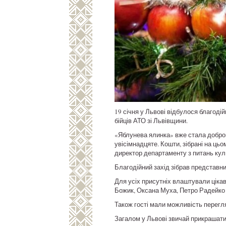
19 січня у Львові відбулося благоді
бійців АТО зі Львівщини.
«Яблунева ялинка» вже стала доброю
увісімнадцяте. Кошти, зібрані на цьо
директор департаменту з питань кул
Благодійний захід зібрав представник
Для усіх присутніх влаштували ціка
Божик, Оксана Муха, Петро Радейко
Також гості мали можливість перегл
Загалом у Львові звичай прикрашати