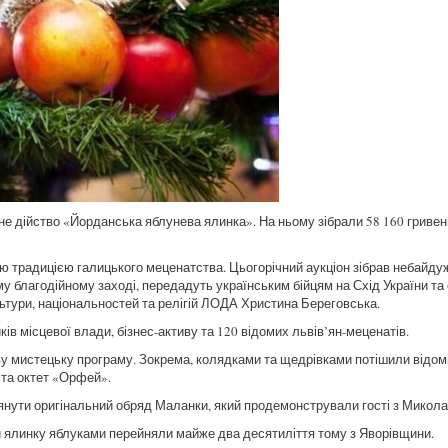
йне дійство «Йорданська яблунева ялинка». На ньому зібрали 58 160 гривен
 традицією галицького меценатства. Цьогорічний аукціон зібрав небайду
му благодійному заході, передадуть українським бійцям на Схід України та 
ьтури, національностей та релігій ЛОДА Христина Береговська.
ів місцевої влади, бізнес-активу та 120 відомих львів’ян-меценатів.
ву мистецьку програму. Зокрема, колядками та щедрівками потішили відом
 та октет «Орфей».
янути оригінальний обряд Маланки, який продемонстрували гості з Микола
 ялинку яблуками перейняли майже два десятиліття тому з Яворівщини.