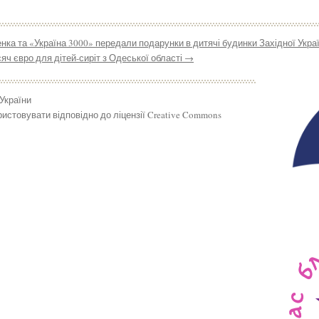
ка та «Україна 3000» передали подарунки в дитячі будинки Західної Укра
сяч євро для дітей-сиріт з Одеської області
→
 України
истовувати відповідно до ліцензії Creative Commons