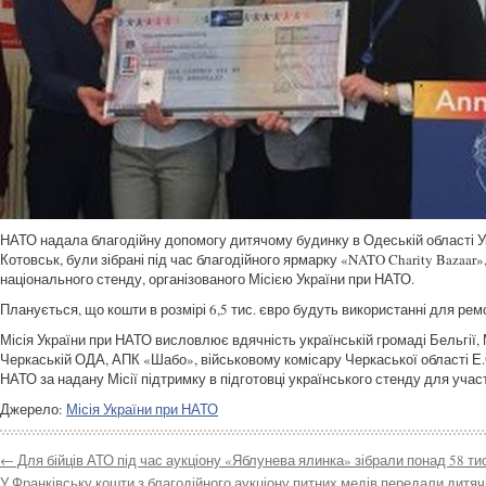
НАТО надала благодійну допомогу дитячому будинку в Одеській області Ук
Котовськ, були зібрані під час благодійного ярмарку «NATO Charity Bazaar
національного стенду, організованого Місією України при НАТО.
Планується, що кошти в розмірі 6,5 тис. євро будуть використанні для ре
Місія України при НАТО висловлює вдячність українській громаді Бельгії
Черкаській ОДА, АПК «Шабо», військовому комісару Черкаської області Е.
НАТО за надану Місії підтримку в підготовці українського стенду для участ
Джерело:
Місія України при НАТО
←
Для бійців АТО під час аукціону «Яблунева ялинка» зібрали понад 58 ти
У Франківську кошти з благодійного аукціону питних медів передали дитячі