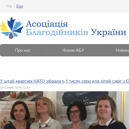
Укр
|
Eng
Про нас
Члени АБУ
Новин
У штаб-квартирі НАТО зібрали 6,5 тисяч євро для дітей-сиріт з 
26 Січня 2016 12:53