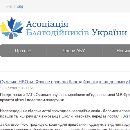
Укр
|
Eng
Про нас
Члени АБУ
Новин
Сумське НВО ім. Фрунзе провело благодійну акцію на допомогу 
12 Жовтня 2011 13:51
Представники ПАТ «Сумське науково-виробниче об’єднання імені М.В.Фрун
вручити дітям і педагогам подарунки.
Напередодні на підприємстві проходила благодійна акція «Допоможи правд
іграшки та інші речі для вихованців школи-інтернату, передає портал «
Всі
За багаторічною традицією, кошти для придбання подарунків виділила адмі
джинси s кросівки. Профком же порадував дітей солодощами. Не залишилис