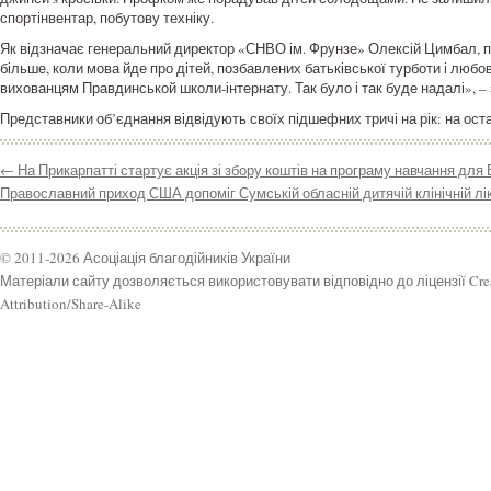
спортінвентар, побутову техніку.
Як відзначає генеральний директор «СНВО ім. Фрунзе» Олексій Цимбал, п
більше, коли мова йде про дітей, позбавлених батьківської турботи і любо
вихованцям Правдинськой школи-інтернату. Так було і так буде надалі», – 
Представники об’єднання відвідують своїх підшефних тричі на рік: на оста
←
На Прикарпатті стартує акція зі збору коштів на програму навчання для 
Православний приход США допоміг Сумській обласній дитячій клінічній лі
© 2011-2026 Асоціація благодійників України
Матеріали сайту дозволяється використовувати відповідно до ліцензії Cr
Attribution/Share-Alike