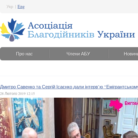
Укр
|
Eng
Про нас
Члени АБУ
Новин
Дмитро Савенко та Сергій Ісаєнко дали інтерв’ю “Емігрантськом
28 Лютого 2019 12:15