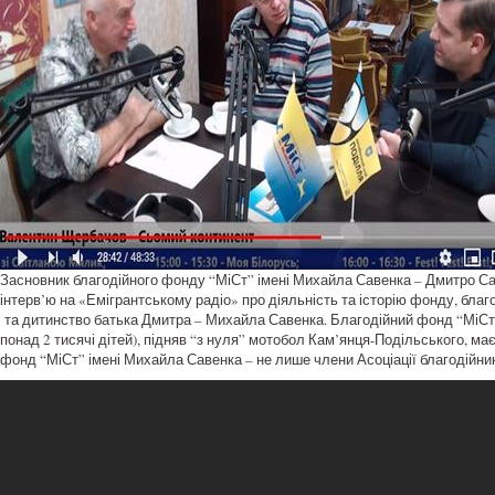
Засновник благодійного фонду “МіСт” імені Михайла Савенка – Дмитро Сав
інтерв’ю на «Емігрантському радіо» про діяльність та історію фонду, бла
та дитинство батька Дмитра – Михайла Савенка. Благодійний фонд “МіСт”в
понад 2 тисячі дітей), підняв “з нуля” мотобол Кам’янця-Подільського, ма
фонд “МіСт” імені Михайла Савенка – не лише члени Асоціації благодійників