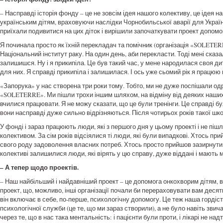
– Насправді історія фонду – це не зовсім ідея нашого колективу, це ідея 
українським дітям, враховуючи наслідки Чорнобильської аварії для України
приїхали подивитися на цих діток і вирішили започаткувати проект допомо
Я починала просто як їхній перекладач та помічник (організація «SOLETERR
Національний інститут раку. На один день, аби перекласти. Тоді мені сказ
залишишся. Ну і я прикипіла. Це був такий час, у мене народилася своя дит
для них. Я справді прикипіла і залишилася. І ось уже сьомий рік я працюю 
«Запорука» у нас створена три роки тому. Тобто, ми не дуже поспішали о
«SOLETERRE». Ми пішли трохи іншим шляхом, на відміну від деяких наших к
вчилися працювати. Я не можу сказати, що це були тренінги. Це справді була
вони насправді дуже сильно відрізняються. Після чотирьох років такої ш
У фонді і зараз працюють люди, які з першого дня у цьому проекті і не пішл
колективом. За сім років відсіялися ті люди, які були випадкові. Хтось пр
свого роду задоволення власних потреб. Хтось просто прийшов зазирнути, п
колективі залишилися люди, які вірять у цю справу, дуже віддані і мають
– А тепер щодо проектів.
– Наш найбільший і найдавніший проект – це допомога онкохворим дітям, в
проект, що, можливо, інші організації почали би перераховувати вам десят
він включає в себе, по-перше, психологічну допомогу. Це теж наша гордість
психологічної служби (це те, що ми зараз створили), а не було навіть зв
через те, що в нас така ментальність: і пацієнти були проти, і лікарі не над