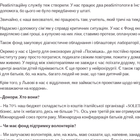
Реабілітаційну службу теж створили. У нас працює два реабілітологи в Інст
допомога, бо цього не було передбачено у штаті.
Звичайно, є наші вихователі, які працюють там, учитель, який тричі на тиж
Надаємо і допомогу сім’ям у справді критичних ситуаціях. У нас є Фонд 
виділяємо самі гроші, а купуємо на них ліки, ставимо протези, оплачуємо 
Також фонд закуповує діагностичне обладнання і облаштовує лабораторії,
Окремо у нас є Центр для онкохворих дітей «Посмішка», де постійно прожи
інституту раку просто погратися, подихати свіжим повітрям, пожити у домаш
ми живемо. У період між хіміотерапіями не завжди є час поїхати додому, т
центрі аналізи дітей піднімаються. Є ще проект у нейрохірургії. Є також гар
і для батьків, бо, на жаль, багато людей не знає, що таке дитячий рак.
Крім того, у Львові в нас є відділення, яке займається проектами щодо міг
незважаючи на кордони».
–Донори. Хто вони?
– На 70% наш бюджет складається із коштів італійської організації «SOLETE
бізнес, але їх небагато, десь не більше 7%. Ось уже третій рік ми отриму
Міжнародний союз проти раку, Міжнародна конфедерація батьків дітей, хво
– Чи має фонд підтримку волонтерів?
– Ми залучаємо волонтерів, але, на жаль, маю сказати, що, напевне, зана