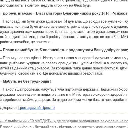
які ідуть від нас і повертаються, їм потрібен час відпочити. Давніх волонт
допомагають із сайтом, ведуть сторінку на Фейсбуці.
– До речі, вітаємо – Ви стали торік Благодійником року 2010! Розкажіт
– Насправді ми були дуже здивовані. Я думала, що всюди все куплено – бул
подавалися, нам було цікаво, але коли отримали дзвінок, то довго думали,
дуже щасливі всім колективом. Для нас це стало також дуже великим пошто
якій людині приємно, коли її роботу визнають і кажуть, що це потрібно. Ми
роботи, звичайно, це приємно.
– Плани на майбутнє. Є впевненість продовжувати Вашу добру справ
– Плани у нас грандіозні. Наступного тижня ми нарешті купуємо земельну 
наш центр має будинок на правах оренди і вміщує сім сімей, а в новому б
дітей за денним стаціонаром. За кордоном таке давно практикується: діти
будинку зі своєю сім’єю. Це допомагає швидкій реабілітації.
– Мабуть, не без труднощів?
– Найбільша проблема, мабуть, в’яла підтримка держави. Надмірний бюрок
держава повинна вчити педіатрів, а не ми. Міністерство охорони здоров’я 
знадобилося майже два роки. За ці два роки ми могли багато чого зробити,
Джерело :
Громадський Простір
←
У львівський «ОХМАТДИТ» буде передано обладнання, закуплене на п
Благодійний фонд «Дитячий світ» підтримує розвиток українського скауті