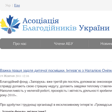
Укр
|
Eng
Про нас
Члени АБУ
Новин
Важка праця задля дитячої посмішки. Інтерв’ю з Наталією Оніп
19 Жовтня 2011 12:16
Благодійний фонд «Запорука» вже третій рік поспіль допомагає онкохворим 
справді долають свою страшну недугу, долають завдяки теплому ставленню
Наполегливість у нелегкій роботі, прозорість і звітність діяльності зро
року-2010».
Про здобутки і труднощі організації в ексклюзивному інтерв’ю «Громадсь
– Історія фонду: звідки ідея?