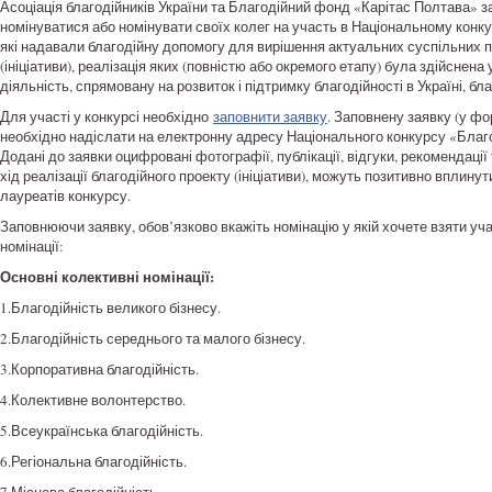
Асоціація благодійників України та Благодійний фонд «Карітас Полтава» 
номінуватися або номінувати своїх колег на участь в Національному конку
які надавали благодійну допомогу для вирішення актуальних суспільних про
(ініціативи), реалізація яких (повністю або окремого етапу) була здійснена 
діяльність, спрямовану на розвиток і підтримку благодійності в Україні, б
Для участі у конкурсі необхідно
заповнити заявку
. Заповнену заявку (у фо
необхідно надіслати на електронну адресу Національного конкурсу «Благо
Додані до заявки оцифровані фотографії, публікації, відгуки, рекомендації
хід реалізації благодійного проекту (ініціативи), можуть позитивно вплинут
лауреатів конкурсу.
Заповнюючи заявку, обов’язково вкажіть номінацію у якій хочете взяти учас
номінації:
Основні колективні номінації:
1.Благодійність великого бізнесу.
2.Благодійність середнього та малого бізнесу.
3.Корпоративна благодійність.
4.Колективне волонтерство.
5.Всеукраїнська благодійність.
6.Регіональна благодійність.