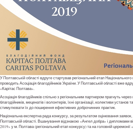
У Полтавській області вдруге стартував регіональний етап Національного к
проводить Асоціація благодійників України. У Полтавській області вже вд
«Карітас Полтава».
Асоціація благодійників спільно з регіональним партнером прагнуть через
благодійників, меценатів і волонтерів, їхні організації, колективи установ т
стимулювати їх до поширення ефективних доброчинних практик.
Національна експертна рада конкурсу, за результатом оцінювання заявок, 
Полтавській області. Вшанування відзнакою «Ангел добра» і дипломами ві
2019» у м. Полтава (регіональний етап конкурсу) та на головній церемонії «