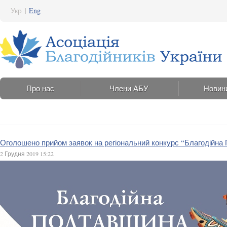
Укр
|
Eng
Про нас
Члени АБУ
Новин
Оголошено прийом заявок на регіональний конкурс “Благодійна
2 Грудня 2019 15:22