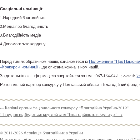
Спеціальні номінації:
1.Народний благодійник.
2.Медіа про благодійність
3.Благодійність медіа
4.Допомога з-за кордону.
Перед тим як обрати номінацію, ознайомтеся із
Положенням “Про Націонал
«Конкурсні номінації»
, де описана кожна із номінацій.
За детальнішою інформацією звертайтеся за тел.: 067-164-04-11; e-mail:
k
Регіональний партнер конкурсу у Полтавській області: Благодійний фонд
←
Керівні органи Національного конкурсу “Благодійна Україна-2019”
11 грудня відбудеться круглий стіл “Благодійність в Культурі”
→
© 2011-2026 Асоціація благодійників України
Матеріали сайту дозволяється використовувати відповідно до ліцензії Cr