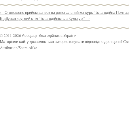
←
Оголошено прийом заявок на регіональний конкурс “Благодійна Полта
Відбувся круглий стіл “Благодійність в Культурі”
→
© 2011-2026 Асоціація благодійників України
Матеріали сайту дозволяється використовувати відповідно до ліцензії Cr
Attribution/Share-Alike