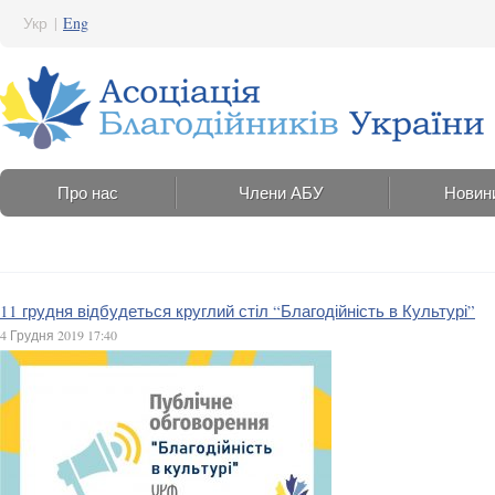
Укр
|
Eng
Про нас
Члени АБУ
Новин
11 грудня відбудеться круглий стіл “Благодійність в Культурі”
4 Грудня 2019 17:40