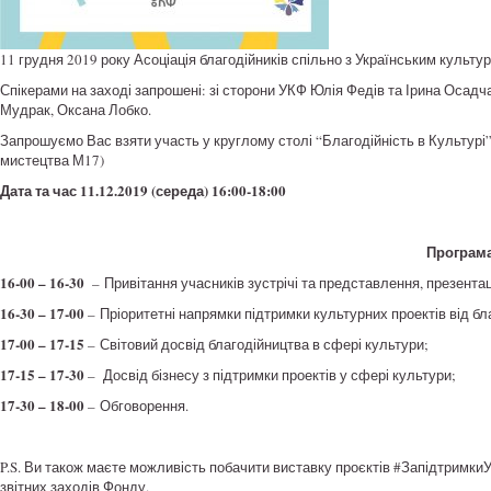
11 грудня 2019 року Асоціація благодійників спільно з Українським культ
Спікерами на заході запрошені: зі сторони УКФ Юлія Федів та Ірина Осад
Мудрак, Оксана Лобко.
Запрошуємо Вас взяти участь у круглому столі “Благодійність в Культурі
мистецтва М17)
Дата та час 11.12.2019 (середа) 16:00-18:00
Програма
16-00 – 16-30
– Привітання учасників зустрічі та представлення, презент
16-30 – 17-00
– Пріоритетні напрямки підтримки культурних проектів від бл
17-00 – 17-15
– Світовий досвід благодійництва в сфері культури;
17-15 – 17-30
– Досвід бізнесу з підтримки проектів у сфері культури;
17-30 – 18-00
– Обговорення.
P.S. Ви також маєте можливість побачити виставку проєктів #Запідтримки
звітних заходів Фонду.