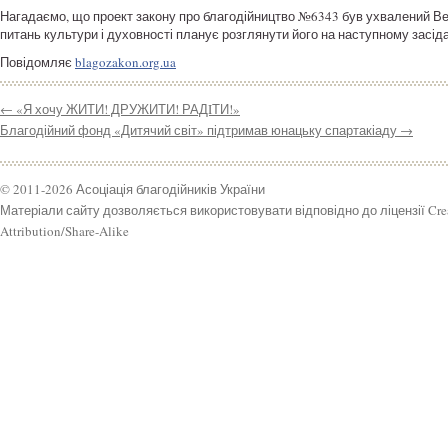
Нагадаємо, що проект закону про благодійництво №6343 був ухвалений Ве
питань культури і духовності планує розглянути його на наступному засіда
Повідомляє
blagozakon.org.ua
←
«Я хочу ЖИТИ! ДРУЖИТИ! РАДIТИ!»
Благодійний фонд «Дитячий світ» підтримав юнацьку спартакіаду
→
© 2011-2026 Асоціація благодійників України
Матеріали сайту дозволяється використовувати відповідно до ліцензії Cr
Attribution/Share-Alike