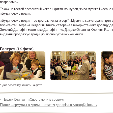
потребами».
Також на гостей презентації чекали дитячі конкурси, жива музика і «сеанс
«Будиночок з води».
«Будиночок з води» – це друга книжка із серії «Музична казкотерапія для
музиканта Стефана Недериці. Книга, створена з використанням досвіду дель
Золотий Дельфін, маленьке Дельфінятко, Дядько Океан та Хлопчик Ра, яки
видання продовжує традицію якісної української книги.
Галерея
(16 фото)
* Для перегляду клікніть на фото
←
Брати Клички – «Спортсмени із серцем»
Пілоти Формули-1 зібрали 110 тисяч доларів на благодійність
→