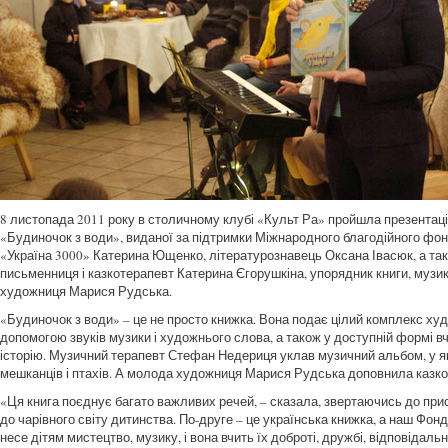
8 листопада 2011 року в столичному клубі «Культ Ра» пройшла презентаці
«Будиночок з води», виданої за підтримки Міжнародного благодійного фон
«Україна 3000» Катерина Ющенко, літературознавець Оксана Івасюк, а так
письменниця і казкотерапевт Катерина Єгорушкіна, упорядник книги, музи
художниця Марися Рудська.
«Будиночок з води» – це не просто книжка. Вона подає цілий комплекс худ
допомогою звуків музики і художнього слова, а також у доступній формі вч
історію. Музичний терапевт Стефан Недериця уклав музичний альбом, у я
мешканців і птахів. А молода художниця Марися Рудська доповнила казко
«Ця книга поєднує багато важливих речей, – сказала, звертаючись до при
до чарівного світу дитинства. По-друге – це українська книжка, а наш Фон
несе дітям мистецтво, музику, і вона вчить їх доброті, дружбі, відповіда