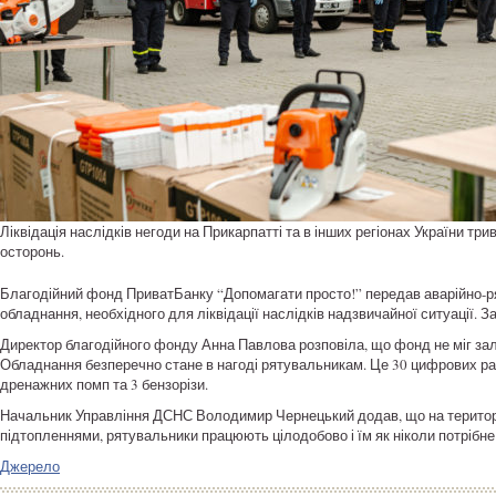
Ліквідація наслідків негоди на Прикарпатті та в інших регіонах України тр
осторонь.
Благодійний фонд ПриватБанку “Допомагати просто!” передав аварійно-ря
обладнання, необхідного для ліквідації наслідків надзвичайної ситуації. З
Директор благодійного фонду Анна Павлова розповіла, що фонд не міг за
Обладнання безперечно стане в нагоді рятувальникам. Це 30 цифрових рад
дренажних помп та 3 бензорізи.
Начальник Управління ДСНС Володимир Чернецький додав, що на території 
підтопленнями, рятувальники працюють цілодобово і їм як ніколи потрібн
Джерело