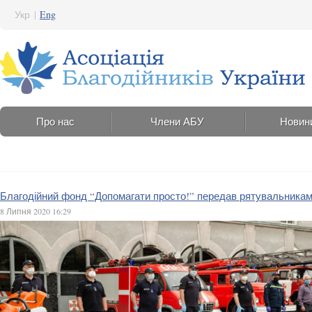
Укр
|
Eng
Про нас
Члени АБУ
Новин
Благодійний фонд “Допомагати просто!” передав рятувальникам 
8 Липня 2020 16:29