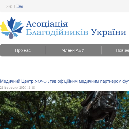
Укр
|
Eng
Про нас
Члени АБУ
Новин
Медичний Центр NOVO cтав офіційним медичним партнером фут
21 Вересня 2020 11:18