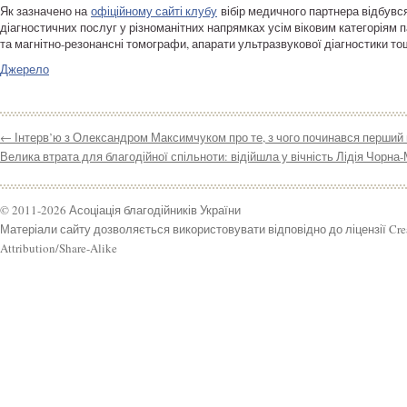
Як зазначено на
офіційному сайті клубу
вібір медичного партнера відбувс
діагностичних послуг у різноманітних напрямках усім віковим категоріям па
та магнітно-резонансні томографи, апарати ультразвукової діагностики то
Джерело
←
Інтерв’ю з Олександром Максимчуком про те, з чого починався перший п
Велика втрата для благодійної спільноти: відійшла у вічність Лідія Чорна
© 2011-2026 Асоціація благодійників України
Матеріали сайту дозволяється використовувати відповідно до ліцензії Cr
Attribution/Share-Alike