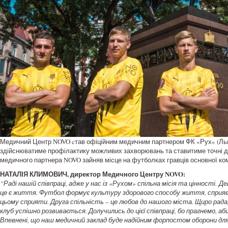
Медичний Центр NOVO cтав офіційним медичним партнером ФК «Рух» (Львів
здійснюватиме профілактику можливих захворювань та ставитиме точні діа
медичного партнера NOVO зайняв місце на футболках гравців основної ко
НАТАЛІЯ КЛИМОВИЧ, директор Медичного Центру NOVO:
“Раді нашій співпраці, адже у нас із «Рухом» спільна місія та цінності. 
це є життя. Футбол формує культуру здорового способу життя, сприяє 
цьому сприяти. Друга спільність – це любов до нашого міста. Щиро рада,
клуб успішно розвивається. Долучились до цієї співпраці, бо прагнемо, а
Впевнені, що наш медичний заклад буде надійним форпостом оборони для