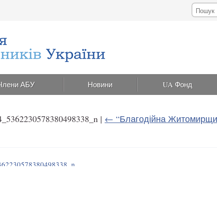
Члени АБУ
Новини
UA Фонд
4_5362230578380498338_n
|
←
“Благодійна Житомирщин
362230578380498338_n