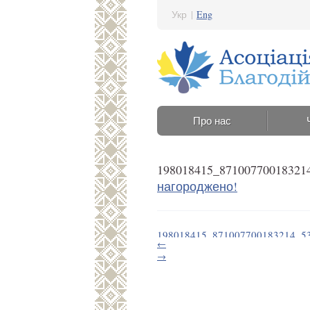
Укр
|
Eng
Про нас
198018415_87100770018321
нагороджено!
198018415_871007700183214_5
←
10 Червня 2021 14:40
→