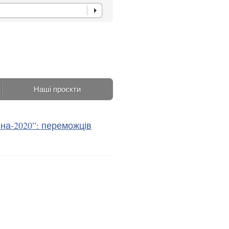
Наші проєкти
а-2020”: переможців