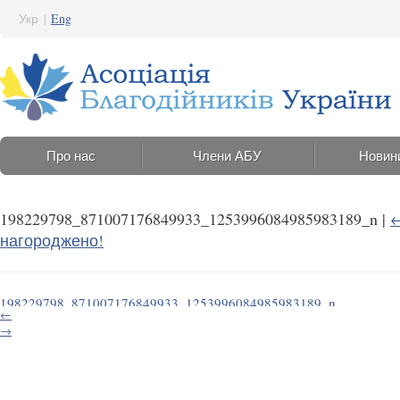
Укр
|
Eng
Про нас
Члени АБУ
Новин
198229798_871007176849933_1253996084985983189_n
|
нагороджено!
198229798_871007176849933_1253996084985983189_n
←
10 Червня 2021 14:40
→