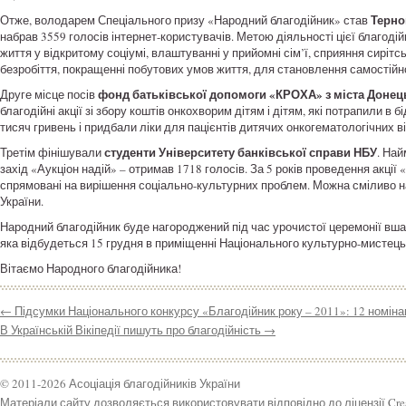
Терно
Отже, володарем Спеціального призу «Народний благодійник» став
набрав 3559 голосів інтернет-користувачів. Метою діяльності цієї благодій
життя у відкритому соціумі, влаштуванні у прийомні сім’ї, сприяння сирітс
безробіття, покращенні побутових умов життя, для становлення самостійно
фонд батьківської допомоги «КРОХА» з міста Донец
Друге місце посів
благодійні акції зі збору коштів онкохворим дітям і дітям, які потрапили в 
тисяч гривень і придбали ліки для пацієнтів дитячих онкогематологічних
студенти Університету банківської справи НБУ
Третім фінішували
. Най
захід «Аукціон надій» – отримав 1718 голосів. За 5 років проведення акції 
спрямовані на вирішення соціально-культурних проблем. Можна сміливо 
України.
Народний благодійник буде нагороджений під час урочистої церемонії вша
яка відбудеться 15 грудня в приміщенні Національного культурно-мистец
Вітаємо Народного благодійника!
←
Підсумки Національного конкурсу «Благодійник року – 2011»: 12 номінац
В Українській Вікіпедії пишуть про благодійність
→
© 2011-2026 Асоціація благодійників України
Матеріали сайту дозволяється використовувати відповідно до ліцензії Cr