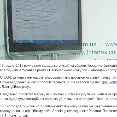
13 грудня 2011 року стало відомо, кого українці обрали Народним благоді
благодійників України в рамках Національного конкурсу «Благодійник року
О 13:02 за київським часом голосування, яке протягом останніх тижнів трив
Олександр Максимчук оголосив переможця. Це сталося під час
прес-конф
«Благодійник року».
Нагадаємо, протягом півроку всі бажаючі могли висунути номінантів на п
23 кандидатури благодійних організацій, фізичних осіб з усієї України, а так
20 листопада, одночасно з припиненням прийому заявок на Національний к
голосування на офіційному сайті Асоціації благодійників України. Протяго
11,5 тисяч чоловік.