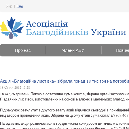
Укр
|
Eng
Про нас
Члени АБУ
Новин
Акція «Благодійна листівка» зібрала понад 18 тис грн на потреби
18 Січня 2012 15:28
18347,26 гривень. Такою є остаточна сума коштів, зібрана організаторами а
Різдвяних листівок, виготовлених на основі малюнків маленьких благодійн
Підрахунок результатів другого етапу акції відбувся сьогодні в приміщенні
ініціатором проведення акції. Зібрана на цьому етапі сума склала 7809,40 
Нагадаємо, акція розпочалася в грудні місяці конкурсом дитячих малюнків 
чотирьох загальноосвітніх шкіл області, зокрема Івано-Франкіської ЗОШ №5