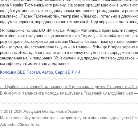
села Черніїв Тисменицького району. На основі кращих малюнків були вигот
офіційні установи, а також відвідувачам численних громадських та розваж
комплекс «Пасаж Гартенбергів», театр кіно «Люм’єр», готельно-відпочинк
підсумки першого, передноворічного етапу акції. Тоді виручка склала пона
Як повідомив голова БО «Мій край» Андрій Матійчик, зібрані кошти плану
батьківського піклування, що навчаються в Тлумацькій школі-інтернаті, а 
розповідає прес-секретар організації Оксана Говера, – вже суттєво пере
більші суми, ніж встановлена їх ціна – 10 гривень. Втім ще й зараз зарано
резонанс «Благодійної листівки» та її велику популярність серед мешканці
замовлення на їх придбання. Усі виручені від продажу листівок додаткові 
ми інформуватимемо вас додатково».
Коломия ВЕБ Портал, Автор: Сергій БІЛИЙ
←
Пройшов заключний гала-концерт V фестивалю дитячої творчості «Остр
В Житомирі талановита молодь влаштувала Різдвяний благодійний бал
→
© 2011-2026 Асоціація благодійників України
Матеріали сайту дозволяється використовувати відповідно до ліцензії Cr
Attribution/Share-Alike