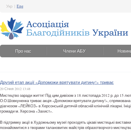
Укр
|
Eng
Про нас
Члени АБУ
Новин
Другий етап акції «Допоможи врятувати дитину!» триває
20 Січня 2012 13:48
Мистецтво заради життя! Під цим дивізом з 18 листопада 2012 р. до 15 лю
О.О.Шовкуненка триває акція «Допоможи врятувати дитину!», спрямована на
діагнозом «ЛЕЙКОЗ» в Херсонській дитячій обласній клінічній лікарні. Іні
громади м. Херсона «Захист».
В підтримку акції в Художньому музеї проходять цікаві мистецькі виставки
познайомитися з творами талановитих майстрів образотворчого мистецтва,