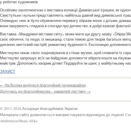
у роботах художників.
Особливо захоплюючою є виставка колекції Димківської іграшки, як одног
Свистульки і кульки представляють найбільш давній вид димківської ігра
Очевидно, нею ж було обумовлено перевагу образів жінок з дітьми, домашніх
вони занурюють глядача в спогади про дитинство, в добрі казкові фантазії
Виставка «Мандрівки містами світу» може мати ще другу назву «Образ Міста
своє обличчя, та люди, їх мешканці, стали темою для творів багатьох мит
дихання, миттєвий настрій, романтику буденності. Експозицію доповнюють
Мистецтво чекає своїх поціновувачів в стінах музею, щоб сповнити їх серц
Мистецтво запрошує всіх не байдужих допомогти зібрати кошти на лікуванн
майстрів. Допопожіть хворим дітям! Подаруйте їм шанс у майбутньому н
ЗАХИСТ
←
На Волині відбувся благодійний телемарафон
Долучись до благодійництва – намалюй листівку
→
© 2011-2026 Асоціація благодійників України
Матеріали сайту дозволяється використовувати відповідно до ліцензії Cr
Attribution/Share-Alike