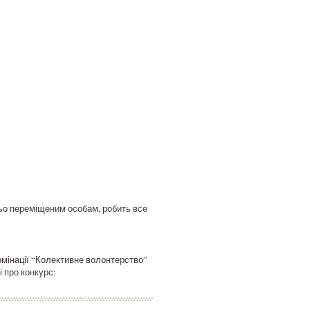
ньо переміщеним особам, робить все
омінації “Колективне волонтерство”
 про конкурс: