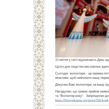
20 квітня у світі відзначають День 
Цього дня людство висловлює вдячніс
Сьогодні волонтери – це окрема пот
можливе, щоб наблизити нашу перем
Дякуємо Вам, волонтери, за вашу пр
Нагадуємо, що триває прийом заявок
та “Волонтер року”. Запрошуємо до у
https://blagoukraine.org/news/568-kon