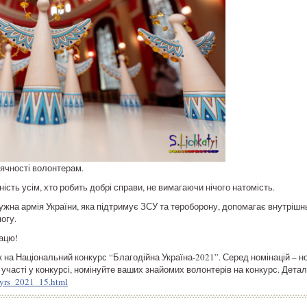
вдячності волонтерам.
ть усім, хто робить добрі справи, не вимагаючи нічого натомість.
ужна армія України, яка підтримує ЗСУ та тероборону, допомагає внутріш
огу.
ацю!
 на Національний конкурс “Благодійна Україна-2021”. Серед номінацій – н
часті у конкурсі, номінуйте ваших знайомих волонтерів на конкурс. Деталі
kyrs_2021_15.html