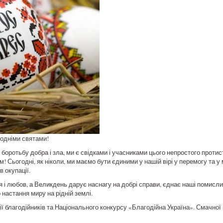
кодніми святами!
оротьбу добра і зла, ми є свідками і учасниками цього непростого протис
 Сьогодні, як ніколи, ми маємо бути єдиними у нашій вірі у перемогу та у 
в окупації.
ія і любов, а Великдень дарує наснагу на добрі справи, єднає наші помисли
настання миру на рідній землі.
ії благодійників та Національного конкурсу «Благодійна Україна». Смачної 