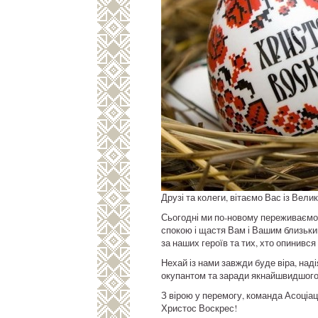
Друзі та колеги, вітаємо Вас із Вели
Сьогодні ми по-новому переживаємо б
спокою і щастя Вам і Вашим близьким!
за наших героїв та тих, хто опинився 
Нехай із нами завжди буде віра, над
окупантом та заради якнайшвидшого 
З вірою у перемогу, команда Асоціац
Христос Воскрес!