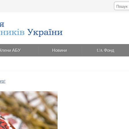
Члени АБУ
Новини
UA Фонд
го!