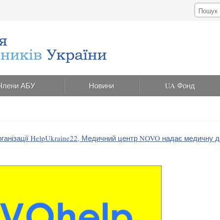
Члени АБУ
Новини
UA Фонд
рганізації HelpUkraine22, Медичний центр NOVO надає медичну 