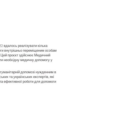
e22 вдалось реалізувати кілька
моги внутрішньо переміщеним особам
.
Цей проєкт здійснює Медичний
ти необхідну медичну допомогу у
 гуманітарній допомозі нужденним в
ьких та українських експертів, які
ї та ефективної роботи для допомоги