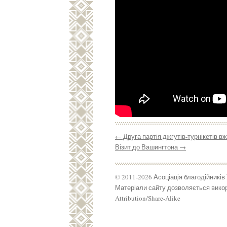
←
Друга партія джгутів-турнікетів в
Візит до Вашингтона
→
© 2011-2026 Асоціація благодійників
Матеріали сайту дозволяється викор
Attribution/Share-Alike