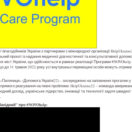
ї благодійників України з партнерами з міжнародної організації HelpUkrain
льний проєкт із надання медичної діагностичної та консультативної допо
ших міст України, що здійснюється в рамках реалізації Програми #NOVOhelp
о до 31 травня 2022 року усі внутрішньо переміщені особи можуть отрима
«Паляниця» (Допомога Україні22) – зосереджено на заповненні прогалин у
 прямого реагування на певні проблеми. HelpUkraine22 – команда американс
одний досвід, українське лідерство, інновації та технології задля швидко
.
Західний” про #NOVOhelp: