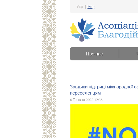
Укр
|
Eng
Про нас
Завдяки підтриці міжнародної о
переселенцям
6 Травня 2022 12:38