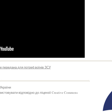
же передана для потреб воїнів ЗСУ
 України
истовувати відповідно до ліцензії Creative Commons