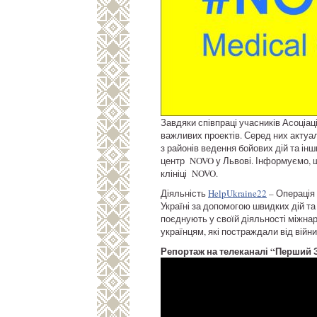
Завдяки співпраці учасників Асоціаці
важливих проектів. Серед них актуа
з районів ведення бойових дій та ін
центр NOVO у Львові. Інформуємо, щ
клініці NOVO.
Діяльність
HelpUkraine22
– Операція 
Україні за допомогою швидких дій та
поєднують у своїй діяльності міжнар
українцям, які постраждали від війни
Репортаж на телеканалі “Перший 