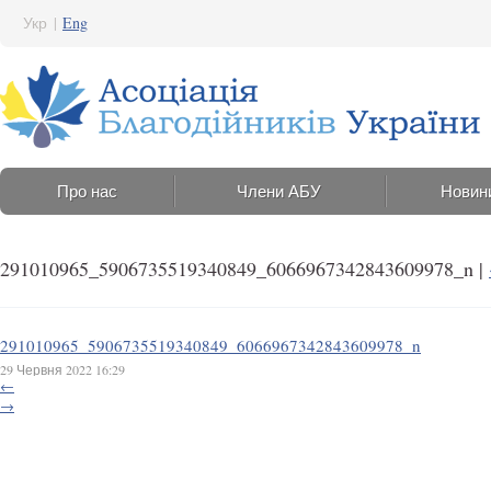
Укр
|
Eng
Про нас
Члени АБУ
Новин
291010965_5906735519340849_6066967342843609978_n
|
291010965_5906735519340849_6066967342843609978_n
29 Червня 2022 16:29
←
→