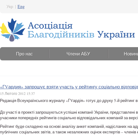
Укр
|
Eng
Про нас
Члени АБУ
Новин
«ГVардия» запрошує взяти участь у рейтингу соціально відпові
15 Лютого 2012 15:37
Редакція Всеукраїнського журналу «ГVардія» готує до друку 5-й рейтинг в
До участі в проекті запрошуються успішні компанії України, представлені
учасники попередніх рейтингів соціально відповідальних компаній за вер
Рейтинг буде складено на основі аналізу анкет компаній, надісланих на а
публічних соціальних звітів, а також незалежних оцінок експертів – членів