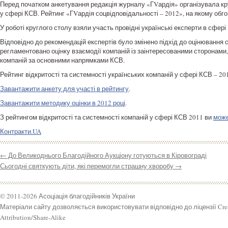
Перед початком анкетування редакція журналу «ГVардія» організувала круг
у сфері КСВ. Рейтинг «ГVардія соцвідповідальності – 2012», на якому обг
У роботі круглого столу взяли участь провідні українські експерти в сфері
Відповідно до рекомендацій експертів було змінено підхід до оцінювання со
регламентовано оцінку взаємодії компаній із заінтересованими сторонами, 
компаній за основними напрямками КСВ.
Рейтинг відкритості та системності українських компаній у сфері КСВ – 20
Завантажити анкету для участі в рейтингу
.
Завантажити методику оцінки в 2012 році
.
З рейтингом відкритості та системності компаній у сфері КСВ 2011 ви
може
Контракти.UA
←
До Великоднього Благодійного Аукціону готуються в Кіровограді
Сьогодні святкують діти, які перемогли страшну хворобу
→
© 2011-2026 Асоціація благодійників України
Матеріали сайту дозволяється використовувати відповідно до ліцензії Cr
Attribution/Share-Alike