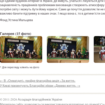
Це єдиний будинок-інтернат в Україні, де живуть, учаться і лікуються діти
зацікавленість працівників проблемами вихованців створюють атмосферу з
потрібні світу і можуть бути йому корисні. Саме це почуття дозволяє їм н
важливо бачити підтримку в наших очах. І якщо вона є, то в дитини їсти си
Фонд Устина Мальцева
Галерея
(15 фото)
* Для перегляду клікніть на фото
←
В «Охматдиті» пройде благодійна акція «За життя»
У Києві презентують Благодійні збори «Дерево життя»
→
© 2011-2026 Асоціація благодійників України
Матеріали сайту дозволяється використовувати відповідно до ліцензії Cr