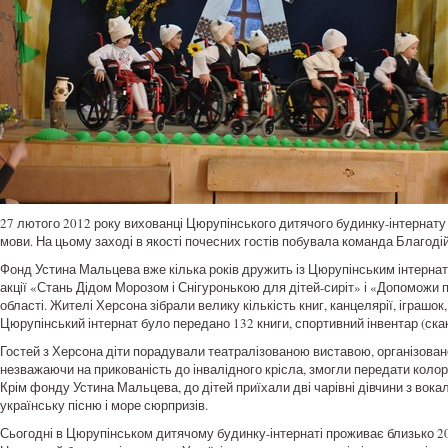
27 лютого 2012 року вихованці Цюрупінського дитячого будинку-інтернату 
мови. На цьому заході в якості почесних гостів побувала команда Благод
Фонд Устина Мальцева вже кілька років дружить із Цюрупінським інтернато
акції «Стань Дідом Морозом і Снігуронькою для дітей-сиріт» і «Допоможи п
області. Жителі Херсона зібрали велику кількість книг, канцелярії, іграшок, 
Цюрупінський інтернат було передано 132 книги, спортивний інвентар (скака
Гостей з Херсона діти порадували театралізованою виставою, організованою
незважаючи на прикованість до інвалідного крісла, змогли передати колори
Крім фонду Устина Мальцева, до дітей приїхали дві чарівні дівчини з вока
українську пісню і море сюрпризів.
Сьогодні в Цюрупінськом дитячому будинку-інтернаті проживає близько 200 д