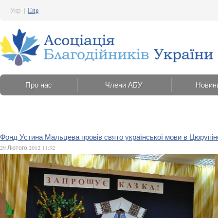
Укр
|
Eng
Про нас
Члени АБУ
Новин
Фонд Устина Мальцева провів свято української мови в Цюрупін
29 Лютого 2012 11:32