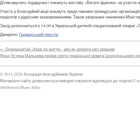
Дітям вручать подарунки і покажуть виставу «Веселі бджілки» за участю 
Участь у Благодійній акції візьмуть представники громадських організацій
пацієнтів з рідкісним захворюваннями. Також запрошені чиновники Міністе
Захід розпочнеться о 14:00 в Українській дитячій спеціалізованій лікарні 
Джерело:
Громадський простір
←
Одинадцятий «Крок до життя», або як зробити світ кращим
Фонд Устина Мальцева провів свято української мови в Цюрупінському ін
© 2011-2026 Асоціація благодійників України
Матеріали сайту дозволяється використовувати відповідно до ліцензії Cr
Attribution/Share-Alike