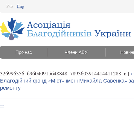
Укр
|
Eng
Про нас
Члени АБУ
Новин
326996356_696040915648848_7893603914414411288_n
|
Благодійний фонд «Міст» імені Михайла Савенка» з
ремонту
→
326996356_696040915648848_7893603914414411288_n
9 Лютого 2023 15:39