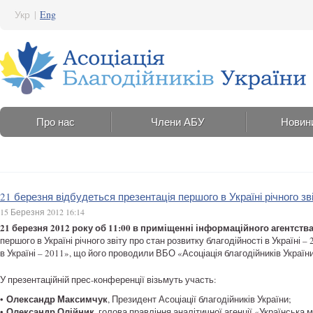
Укр
|
Eng
Про нас
Члени АБУ
Новин
21 березня відбудеться презентація першого в Україні річного зв
15 Березня 2012 16:14
21 березня 2012 року об 11:00 в приміщенні інформаційного агентства R
першого в Україні річного звіту про стан розвитку благодійності в Україні 
в Україні – 2011», що його проводили ВБО «Асоціація благодійників Україн
У презентаційній прес-конференції візьмуть участь:
Олександр Максимчук
•
, Президент Асоціації благодійників України;
Олександр Олійник
•
, голова правління аналітичної агенції «Українська 