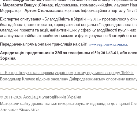
Маргарита Ващук (Січкар)
•
, підприємець, громадський діяч, лауреат На
Артем Стельмашов
Модератор –
, керівник Інформаційного порталу NovaU
Експертне опитування «Благодійність в Україні – 2011» проводилося у січ
благодійності, волонтерства, корпоративної соціальної відповідальності, в
благодійні проекти та акції, найактивніших у сфері благодійності публічних
аналізували найбільш проблемні моменти функціонування благодійного се
Передбачена пряма онлайн-трансляція на сайті
www.regionews.com.ua
.
Акредитація представників ЗМІ за телефоном (050) 201-63-61, або е
Зоркіна.
←
Віктор Пінчук став першим українцем, якому вручили нагороду Trebbia
Володимир Кличко відкрив оновлену Дніпродзержинську спортивну шко
© 2011-2026 Асоціація благодійників України
Матеріали сайту дозволяється використовувати відповідно до ліцензії Cr
Attribution/Share-Alike