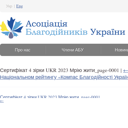
Укр
|
Eng
Про нас
Члени АБУ
Новин
Сертифікат 4 зірки UKR 2023 Мрію жити_page-0001
|
Національном рейтингу «Компас Благодійності Украї
Сертифікат 4 зірки UKR 2023 Мрію жити_page-0001
←
6 Квітня 2023 11:42