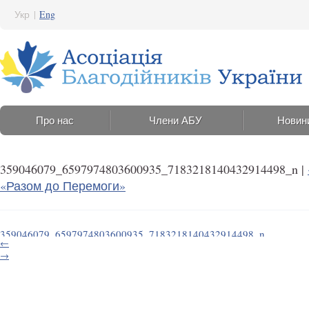
Укр
|
Eng
Про нас
Члени АБУ
Новин
359046079_6597974803600935_7183218140432914498_n
|
«Разом до Перемоги»
359046079_6597974803600935_7183218140432914498_n
←
10 Липня 2023 12:36
→