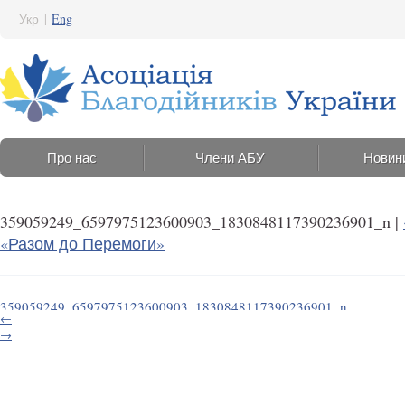
Укр
|
Eng
Про нас
Члени АБУ
Новин
359059249_6597975123600903_1830848117390236901_n
|
«Разом до Перемоги»
359059249_6597975123600903_1830848117390236901_n
←
10 Липня 2023 12:36
→