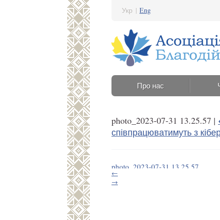
Укр
|
Eng
Про нас
photo_2023-07-31 13.25.57
|
співпрацюватимуть з кібер
photo_2023-07-31 13.25.57
←
4 Серпня 2023 11:40
→