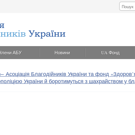
Члени АБУ
Новини
UA Фонд
←
Асоціація Благодійників України та фонд «Здоров’
поліцією України й боротимуться з шахрайством у бл