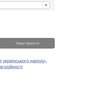
Наші проєкти
я українського народу»
агодійності