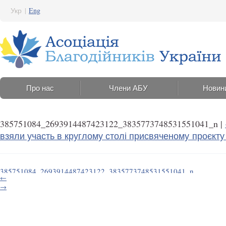
Укр
|
Eng
Про нас
Члени АБУ
Новин
385751084_2693914487423122_3835773748531551041_n
|
взяли участь в круглому столі присвяченому проєкту
385751084_2693914487423122_3835773748531551041_n
←
3 Жовтня 2023 15:36
→