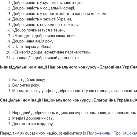
Доброчинність у культурі та мистецтві;
Доброчинність у соціальній сфері;
Доброчинність у сфері екології та охорони довкілля;
Доброчинність у захисті України;
Доброчинність неурядового сектору;
«Добро починається з тебе»;
«Молодіжні доброчинні ініціативи»;
Доброчинна акція року;
«Платформа добра»;
«Синергія добра: ефективне партнерство»;
«Інновації в доброчинній діяльності».
Індивідуальні номінації Національного конкурсу «Благодійна Україна
Благодійник року;
Волонтер року;
Менеджер року у сфері доброчинності ( у цю номінацію заповнюєть
Спеціальні номінації Національного конкурсу «Благодійна Україна-20
Народний доброчинець (єдина конкурсна номінація, де переможець
Медіа і доброчинність;
Допомога з-закордону.
Перед тим як обрати номінацію, ознайомтеся із
Положенням “Про Націонал