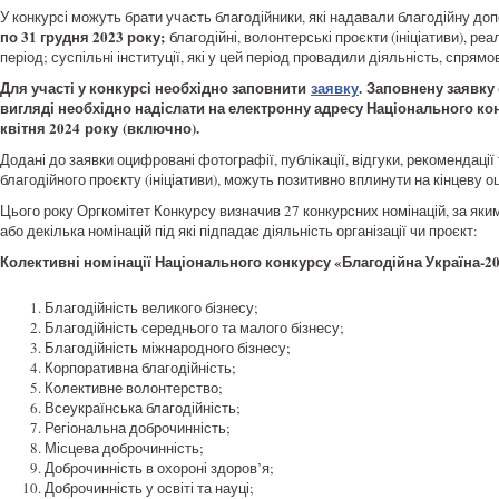
У конкурсі можуть брати участь благодійники, які надавали благодійну д
по 31 грудня 2023 року;
благодійні, волонтерські проєкти (ініціативи), ре
період; суспільні інституції, які у цей період провадили діяльність, спрям
Для участі у конкурсі необхідно заповнити
заявку
. Заповнену заявку 
вигляді необхідно надіслати на електронну адресу Національного ко
квітня 2024 року (включно).
Додані до заявки оцифровані фотографії, публікації, відгуки, рекомендації
благодійного проєкту (ініціативи), можуть позитивно вплинути на кінцеву о
Цього року Оргкомітет Конкурсу визначив 27 конкурсних номінацій, за яки
або декілька номінацій під які підпадає діяльність організації чи проєкт:
Колективні номінації Національного конкурсу «Благодійна Україна-20
Благодійність великого бізнесу;
Благодійність середнього та малого бізнесу;
Благодійність міжнародного бізнесу;
Корпоративна благодійність;
Колективне волонтерство;
Всеукраїнська благодійність;
Регіональна доброчинність;
Місцева доброчинність;
Доброчинність в охороні здоров’я;
Доброчинність у освіті та науці;