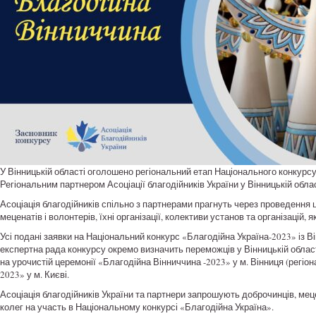
У Вінницькій області оголошено регіональний етап Національного конкурсу
Регіональним партнером Асоціації благодійників України у Вінницькій обл
Асоціація благодійників спільно з партнерами прагнуть через проведення ц
меценатів і волонтерів, їхні організації, колективи установ та організацій, 
Усі подані заявки на Національний конкурс «Благодійна Україна-2023» із Ві
експертна рада конкурсу окремо визначить переможців у Вінницькій облас
на урочистій церемонії «Благодійна Вінниччина -2023» у м. Вінниця (регіон
2023» у м. Києві.
Асоціація благодійників України та партнери запрошують доброчинців, меце
колег на участь в Національному конкурсі «Благодійна Україна».