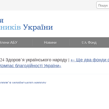
Члени АБУ
Новини
UA Фонд
024 Здоров’я українського народу
|
←
Ще два фонди о
Компас благодійності України»
оров’я українського народу