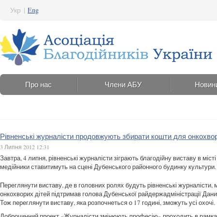
Укр
|
Eng
Про нас
Члени АБУ
Новин
Рівненські журналісти продовжують збирати кошти для онкохвор
3 Липня 2012 12:31
Завтра, 4 липня, рівненські журналісти зіграють благодійну виставу в мі
медійники ставитимуть на сцені Дубенського районного будинку культури.
Переглянути виставу, де в головних ролях будуть рівненські журналісти, 
онкохворих дітей підтримав голова Дубенської райдержадміністрації Дани
Тож переглянути виставу, яка розпочнеться о 17 годині, зможуть усі охочі.
Доброчинний проект «Журналісти змінюють професію» проходить в рамках б