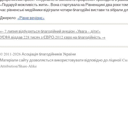
«Подаруй можливість жити». Вона стартувала на Рівненщині два роки том
час рівненські медійники відіграли чотири благодійні вистави та зібрали 
Джерело:
«Рівне вечірнє»
←
7 липня відбудеться благодійний аукціон «Увага – діти!»
УЄФА віддав 228 тисяч з ЄВРО-2012 євро на благодійність
→
© 2011-2026 Асоціація благодійників України
Матеріали сайту дозволяється використовувати відповідно до ліцензії Cr
Attribution/Share-Alike