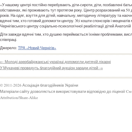
«У нашому центрі постійно перебувають діти-сироти, діти, позбавлені бать
обставинах, які проживають тут протягом року. Центр розрахований на 50 діт
років. На одяг, взуття для дітей, навчальну, методичну літературу та нао
вдячні тим, хто готовий допомогти центру. Усі кошти спонсорів і меценаті
Чернігівського центру соціально-психологічної реабілітації дітей Анатолій
Діти завжди вдячні тим, хто душею переймається їхніми проблемами, вис
співпраці.
Джерело:
ТРА «Новий Чернігів»
←
Молоді азербайджанські українці допомогли дитячій лікарні
У Мукачеві проведуть благодійний аукціон заради дітей
→
© 2011-2026 Асоціація благодійників України
Матеріали сайту дозволяється використовувати відповідно до ліцензії Cr
Attribution/Share-Alike