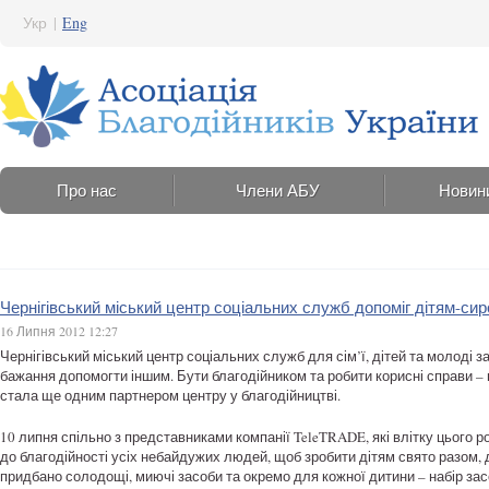
Укр
|
Eng
Про нас
Члени АБУ
Новин
Чернігівський міський центр соціальних служб допоміг дітям-си
16 Липня 2012 12:27
Чернігівський міський центр соціальних служб для сім’ї, дітей та молоді з
бажання допомогти іншим. Бути благодійником та робити корисні справи – 
стала ще одним партнером центру у благодійництві.
10 липня спільно з представниками компанії TeleTRADE, які влітку цього
до благодійності усіх небайдужих людей, щоб зробити дітям свято разом, д
придбано солодощі, миючі засоби та окремо для кожної дитини – набір засоб