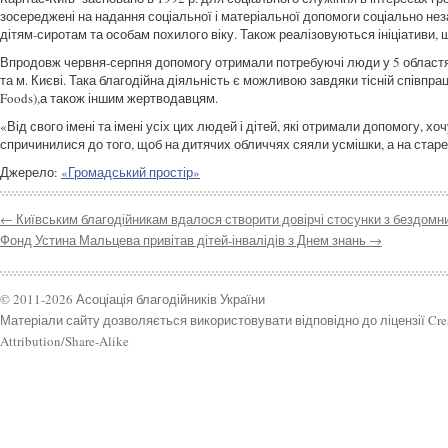
зосереджені на надання соціальної і матеріальної допомоги соціально не
дітям-сиротам та особам похилого віку. Також реалізовуються ініціативи, 
Впродовж червня-серпня допомогу отримали потребуючі люди у 5 областях У
та м. Києві. Така благодійна діяльність є можливою завдяки тісній співпр
Foods),а також іншим жертводавцям.
«Від свого імені та імені усіх цих людей і дітей, які отримали допомогу, 
спричинилися до того, щоб на дитячих обличчях сяяли усмішки, а на старе
Джерело:
«Громадський простір»
←
Київським благодійникам вдалося створити довірчі стосунки з бездомн
Фонд Устина Мальцева привітав дітей-інвалідів з Днем знань
→
© 2011-2026 Асоціація благодійників України
Матеріали сайту дозволяється використовувати відповідно до ліцензії Cr
Attribution/Share-Alike