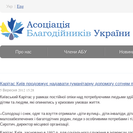
Укр
|
Eng
Про нас
Члени АБУ
Новин
Карітас Київ продовжує надавати гуманітарну допомогу сотням
5 Вересня 2012 15:28
Київський Карітас у рамках постійної опіки над потребуючими людьми зді
дітям та людям, які опинились у кризових умовах життя.
«Солодощі і снек, одяг та взуття отримали «діти вулиці», діти-інваліди, діти
малозабезпечених і багатодітних родин, люди з особливими потребами і ті
Сиротич, директор місцевої організації.
Карітас-Київ засновано в 1992 р. для соціального служіння в інтересах гр