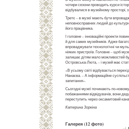
чотири сезони проводить курси істор
відбувалися в музейному просторі, 
Третє – в музеї мають бути впровад
неповносправних людей до культурно
його працівника.
І головне – інноваційні проекти повин
й для самих музейників. Адже багато
впроваджувати технологічні чи мульт
ніяких пристроїв. Головне – щоб музе
залишає дітям мало можливостей бут
Островська-Люта, – і музей має ста
«В усьому світі відбувається перехід
Нанаєва. – А інформаційне суспільст
запитання».
Сьогодні музеї починають по-новому 
побажаннями відвідувачів, вони дед
переступить через оксамитовий канат
Катерина Зоркіна
Галерея
(12 фото)