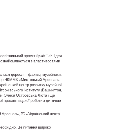
світницький проект Spark!Lab. Ідея
рмі ознайомлюється з властивостями
алися дорослі – фахівці-музейники,
ректор НКММК «Мистецький Арсенал»
країнський центр розвитку музейної
тсонівського інституту (Вашингтон,
ни» Олеся Островська-Люта і ще
ої просвітницької роботи з дитячою
 Арсенал», ГО «Український центр
необхідно. Це питання широко