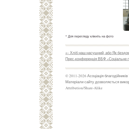
Вперед
* Для перегляду клікніть на фото
←
Хліб наш насущний, або Як бездо
Прес-конференція ВБФ «Соціальне п
© 2011-2026 Асоціація благодійників
Матеріали сайту дозволяється викор
Attribution/Share-Alike