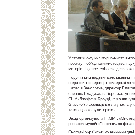
У столичному культурно-мистецькому
проекту – об’єднати мистецтво, наук
матеріалів, спостерігає за дією зако
Поруч із цим надзвичайно цікавим і 
педагоги, посадовці, громадські ді
Наталія Заболотна, директор Благод
справи» Владислав Піоро, заступник
США) Джеффрі Броуді, керівник куль
близько 80 фахівців взяли участь у 
та юнацькою аудиторією».
Захід організували НКММК «Мистець
розвитку музейної справи» за фінан
Сьогодні українські музейники єдині