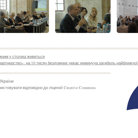
мним у столиці живеться
артнерство»: на 10 тисяч бездомних чекає неминуча загибель найближчо
 України
истовувати відповідно до ліцензії Creative Commons