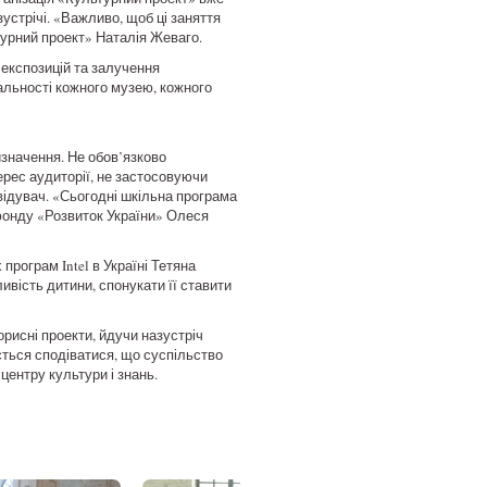
устрічі. «Важливо, щоб ці заняття
турний проект» Наталія Жеваго.
експозицій та залучення
альності кожного музею, кожного
изначення. Не обов’язково
ерес аудиторії, не застосовуючи
двідувач. «Сьогодні шкільна програма
 фонду «Розвиток України» Олеся
програм Intel в Україні Тетяна
вість дитини, спонукати її ставити
орисні проекти, йдучи назустріч
ться сподіватися, що суспільство
центру культури і знань.