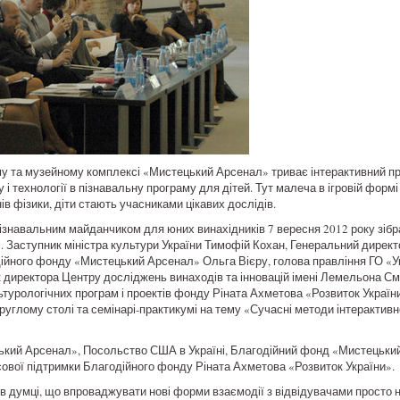
 та музейному комплексі «Мистецький Арсенал» триває інтерактивний про
у і технології в пізнавальну програму для дітей. Тут малеча в ігровій фо
нів фізики, діти стають учасниками цікавих дослідів.
пізнавальним майданчиком для юних винахідників 7 вересня 2012 року зібр
ячі. Заступник міністра культури України Тимофій Кохан, Генеральний ди
ійного фонду «Мистецький Арсенал» Ольга Вієру, голова правління ГО «У
 директора Центру досліджень винаходів та інновацій імені Лемельона Смі
турологічних програм і проектів фонду Ріната Ахметова «Розвиток Украї
круглому столі та семінарі-практикумі на тему «Сучасні методи інтерактивн
кий Арсенал», Посольство США в Україні, Благодійний фонд «Мистецький
сової підтримки Благодійного фонду Ріната Ахметова «Розвиток України».
 в думці, що впроваджувати нові форми взаємодії з відвідувачами просто 