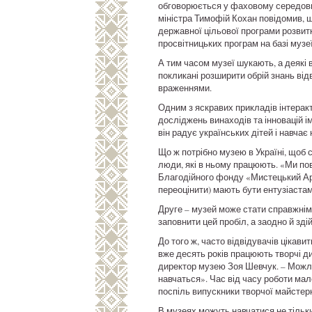
обговорюється у фаховому середовищі
міністра Тимофій Кохан повідомив, 
державної цільової програми розвитк
просвітницьких програм на базі музеї
А тим часом музеї шукають, а деякі в
покликані розширити обрій знань від
враженнями.
Одним з яскравих прикладів інтеракт
досліджень винаходів та інновацій і
він радує українських дітей і навчає
Що ж потрібно музею в Україні, щоб 
люди, які в ньому працюють. «Ми пов
Благодійного фонду «Мистецький Арс
переоцінити) мають бути ентузіаста
Друге – музей може стати справжнім 
заповнити цей пробіл, а заодно й з
До того ж, часто відвідувачів цікави
вже десять років працюють творчі ди
директор музею Зоя Шевчук. – Можлив
навчаться». Час від часу роботи мал
поспіль випускники творчої майстер
В музеях можуть навчатися не тільки