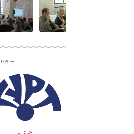
ї зими
→