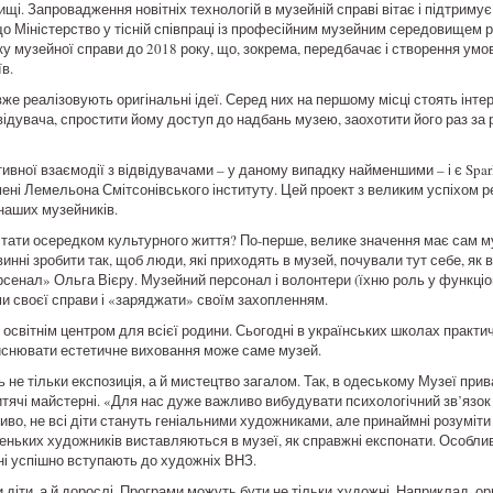
. Запровадження новітніх технологій в музейній справі вітає і підтримує
що Міністерство у тісній співпраці із професійним музейним середовищем 
у музейної справи до 2018 року, що, зокрема, передбачає і створення умо
в.
же реалізовують оригінальні ідеї. Серед них на першому місці стоять інтер
відувача, спростити йому доступ до надбань музею, заохотити його раз за
ивної взаємодії з відвідувачами – у даному випадку найменшими – і є Spa
мені Лемельона Смітсонівського інституту. Цей проект з великим успіхом р
 наших музейників.
стати осередком культурного життя? По-перше, велике значення має сам муз
инні зробити так, щоб люди, які приходять в музей, почували тут себе, як
енал» Ольга Вієру. Музейний персонал і волонтери (їхню роль у функціо
ми своєї справи і «заряджати» своїм захопленням.
освітнім центром для всієї родини. Сьогодні в українських школах практичн
дійснювати естетичне виховання може саме музей.
ть не тільки експозиція, а й мистецтво загалом. Так, в одеському Музеї при
тячі майстерні. «Для нас дуже важливо вибудувати психологічний зв’язок 
о, не всі діти стануть геніальними художниками, але принаймні розуміти 
еньких художників виставляються в музеї, як справжні експонати. Особлив
ні успішно вступають до художніх ВНЗ.
 діти, а й дорослі. Програми можуть бути не тільки художні. Наприклад, о