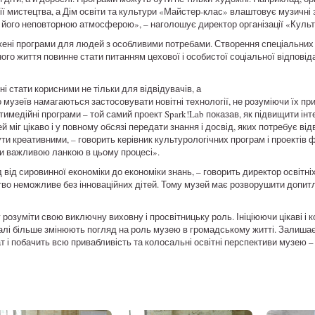
ії мистецтва, а Дім освіти та культури «Майстер-клас» влаштовує музичні з
з його неповторною атмосферою», – наголошує директор організації «Куль
жені програми для людей з особливими потребами. Створення спеціальних 
го життя повинне стати питанням цехової і особистої соціальної відповід
ні стати корисними не тільки для відвідувачів, а
 музеїв намагаються застосовувати новітні технології, не розуміючи їх пр
имедійні програми – той самий проект Spark!Lab показав, як підвищити інт
й міг цікаво і у повному обсязі передати знання і досвід, яких потребує ві
и креативними, – говорить керівник культурологічних програм і проектів
ти важливою ланкою в цьому процесі».
 від сировинної економіки до економіки знань, – говорить директор освітніх 
во неможливе без інноваційних дітей. Тому музей має розворушити допитли
розуміти свою виключну виховну і просвітницьку роль. Ініціюючи цікаві і к
алі більше змінюють погляд на роль музею в громадському житті. Залишає
 і побачить всю привабливість та колосальні освітні перспективи музею – 