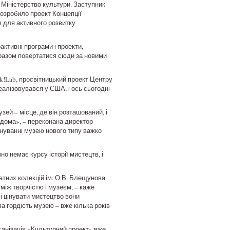
 Міністерство культури. Заступник
розробило проект Концепції
в для активного розвитку
активні програми і проекти,
 разом повертатися сюди за новими
rk!Lab, просвітницький проект Центру
еалізовувався у США, і ось сьогодні
ей – місце, де він розташований, і
 вдома», – переконана директор
нуванні музею нового типу важко
о немає курсу історії мистецтв, і
ватних колекцій ім. О.В. Блещунова
між творчістю і музеєм, – каже
і цінувати мистецтво вони
а гордість музею – вже кілька років
рганізація «Культурний проект» вже