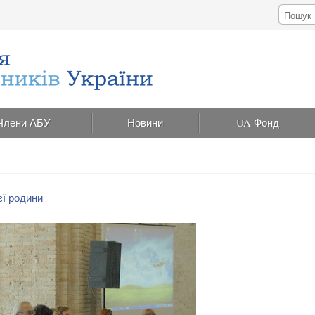
Члени АБУ
Новини
UA Фонд
єї родини