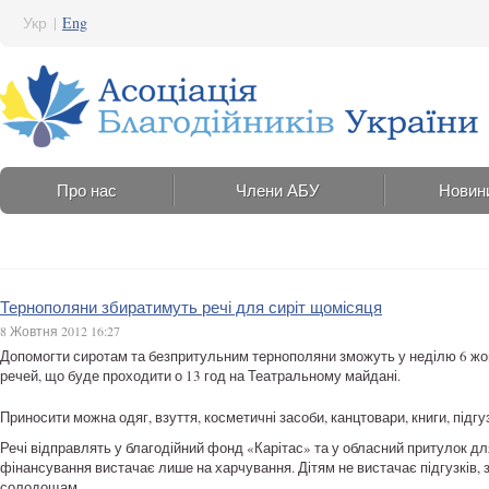
Укр
|
Eng
Про нас
Члени АБУ
Новин
Тернополяни збиратимуть речі для сиріт щомісяця
8 Жовтня 2012 16:27
Допомогти сиротам та безпритульним тернополяни зможуть у неділю 6 жовт
речей, що буде проходити о 13 год на Театральному майдані.
Приносити можна одяг, взуття, косметичні засоби, канцтовари, книги, підгу
Речі відправлять у благодійний фонд «Карітас» та у обласний притулок д
фінансування вистачає лише на харчування. Дітям не вистачає підгузків, за
солодощам.