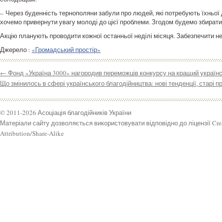
– Через буденність тернополяни забули про людей, які потребують їхньої
хочемо привернути увагу молоді до цієї проблеми. Згодом будемо збирати
Акцію планують проводити кожної останньої неділі місяця. Забезпечити нео
Джерело :
«Громадський простір»
←
Фонд «Україна 3000» нагородив переможців конкурсу на кращий україн
Що змінилось в сфері українського благодійництва: нові тенденції, старі 
© 2011-2026 Асоціація благодійників України
Матеріали сайту дозволяється використовувати відповідно до ліцензії Cr
Attribution/Share-Alike