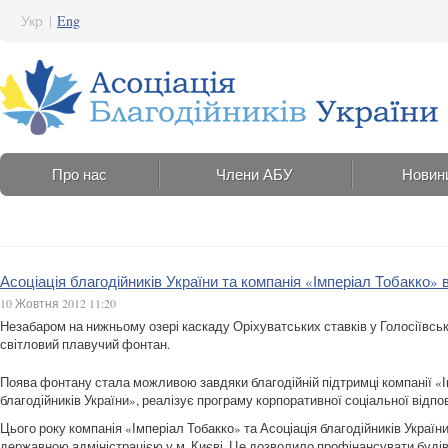
Укр
|
Eng
Про нас
Члени АБУ
Новин
Асоціація благодійників України та компанія «Імперіал Тобакко»
10 Жовтня 2012 11:20
Незабаром на нижньому озері каскаду Оріхуватських ставків у Голосіївськ
світловий плавучий фонтан.
Поява фонтану стала можливою завдяки благодійній підтримці компанії «Ім
благодійників України», реалізує програму корпоративної соціальної відпо
Цього року компанія «Імперіал Тобакко» та Асоціація благодійників Укра
державною адміністрацією у м. Києві. Це дозволило профінансувати будів