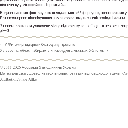
відпочинку у мікрорайоні «Теремки-2».
Водяна система фонтану, яка складається з 63 форсунок, працюватиме у 4
Різнокольорове підсвічування забезпечуватимуть 53 світлодіодні лампи.
З новим фонтаном улюблене місце відпочинку голосіївців та всіх киян за
дітей.
←
У Житомирі відкрили благодійну їдальню
У Львові та області збирають книжки для сільських бібліотек
→
© 2011-2026 Асоціація благодійників України
Матеріали сайту дозволяється використовувати відповідно до ліцензії Cr
Attribution/Share-Alike