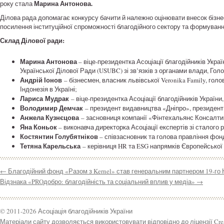
Марина Антонова.
року стала
Ділова рада допомагає конкурсу бачити й належно оцінювати внесок бізне
посилення інституційної спроможності благодійного сектору та формуванн
Склад Ділової ради:
Марина Антонова
– віце-президентка Асоціації благодійників Укр
Української Ділової Ради (USUBC) зі зв’язків з органами влади, Гол
Андрій Іонов
– бізнесмен, власник львівської Veronika Family, гол
Індонезія в Україні;
Лариса
Мудрак
– віце-президентка Асоціації благодійників Україн
Володимир Демчак
– президент видавництва «Дніпро», президент
Анжела Кузнєцова
– засновниця компанії «Фінтехальянс Консалтин
Яна Коньок
– виконавча директорка Асоціації експертів зі сталого ро
Костянтин Голубятніков
– співзасновник та голова правління фо
Тетяна Карельська
– керівниця HR та ESG напрямків Європейської 
←
Благодійний фонд «Разом з Kernel» став генеральним партнером 19-го 
Відзнака «PROдобро: благодійність та соціальний вплив у медіа»
→
© 2011-2026 Асоціація благодійників України
Матеріали сайту дозволяється використовувати відповідно до ліцензії Cr