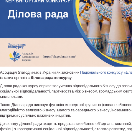
Асоціація благодійників України як засновник
Національного конкурсу «Бла
Ділова рада конкурсу
із таких органів є
.
Ділова рада конкурсу сприяє залученню відповідального бізнесу до розвит
соціальної відповідальності, партнерства між бізнесом, громадським сек
спільнотами.
Також Ділова рада виконує функцію експертної групи з оцінювання бізнесо
благодійністю великого бізнесу, малого та середнього бізнесу, іноземног
підтримки суспільно важливих ініціатив.
До складу Ділової ради входять представники бізнес-об’єднань, компаній
фахівці з корпоративної соціальної відповідальності, сталого розвитку, па