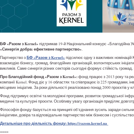
БФ «Разом з Kernel»
підтримав 19-й Національний конкурс «Благодійна Ук
«Синергія добра: ефективне партнерство»
.
БФ «Разом з Kernel»
Партнерство з
підсилює одну з важливих номінацій К
взаємодію бізнесу, громад, благодійних організацій, волонтерських ініці
викликів. Саме синергія різних секторів сьогодні формує стійкість громад
Про Благодійний фонд «Разом з Kernel»:
фонд працює з 2013 року та реа
компанії Kernel. Фонд діє у 16 областях та співпрацює із 225 громадами, і
місцевих ініціатив. За роки діяльності реалізовано понад 2000 проєктів у
Фонд підтримує освітні та молодіжні програми, розвиток громадської інфра
медичні та культурні проєкти. Особливу увагу організація приділяє довгот
Філософія фонду базується на принципі об’єднання зусиль заради сильних 
ініціативи, довіра та відповідальне партнерство між бізнесом і суспільство
Детальніше про діяльність фонду: https://razom.kernel.ua
====