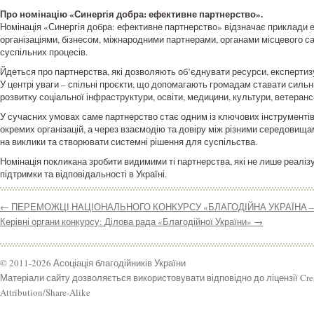
Про номінацію «Синергія добра: ефективне партнерство».
Номінація «Синергія добра: ефективне партнерство» відзначає приклади 
організаціями, бізнесом, міжнародними партнерами, органами місцевого 
суспільних процесів.
Йдеться про партнерства, які дозволяють об’єднувати ресурси, експертиз
У центрі уваги – спільні проєкти, що допомагають громадам ставати силь
розвитку соціальної інфраструктури, освіти, медицини, культури, ветеранс
У сучасних умовах саме партнерство стає одним із ключових інструментів 
окремих організацій, а через взаємодію та довіру між різними середовищам
на виклики та створювати системні рішення для суспільства.
Номінація покликана зробити видимими ті партнерства, які не лише реалізу
підтримки та відповідальності в Україні.
←
ПЕРЕМОЖЦІ НАЦІОНАЛЬНОГО КОНКУРСУ «БЛАГОДІЙНА УКРАЇНА – 
Керівні органи конкурсу: Ділова рада «Благодійної України»
→
© 2011-2026 Асоціація благодійників України
Матеріали сайту дозволяється використовувати відповідно до ліцензії Cr
Attribution/Share-Alike