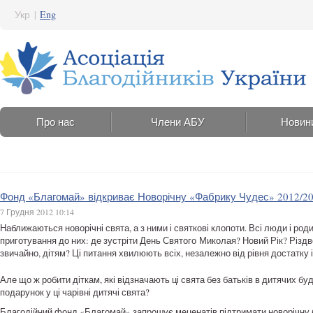
Укр
|
Eng
Про нас
Члени АБУ
Новин
Фонд «Благомай» відкриває Новорічну «Фабрику Чудес» 2012/2
7 Грудня 2012 10:14
Наближаються новорічні свята, а з ними і святкові клопоти. Всі люди і ро
приготування до них: де зустріти День Святого Миколая? Новий Рік? Різдв
звичайно, дітям? Ці питання хвилюють всіх, незалежно від рівня достатку 
Але що ж робити діткам, які відзначають ці свята без батьків в дитячих бу
подарунок у ці чарівні дитячі свята?
Благодійний фонд «Благомай» запрошує меценатів підтримати новорічну 