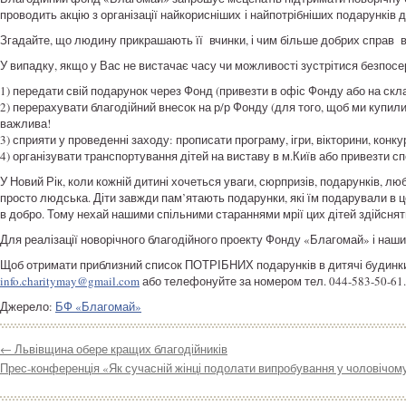
проводить акцію з організації найкорисніших і найпотрібніших подарунків 
Згадайте, що людину прикрашають її вчинки, і чим більше добрих справ во
У випадку, якщо у Вас не вистачає часу чи можливості зустрітися безпосе
1) передати свій подарунок через Фонд (привезти в офіс Фонду або на скл
2) перерахувати благодійний внесок на р/р Фонду (для того, щоб ми купили
важлива!
3) сприяти у проведенні заходу: прописати програму, ігри, вікторини, конку
4) організувати транспортування дітей на виставу в м.Київ або привезти сп
У Новий Рік, коли кожній дитині хочеться уваги, сюрпризів, подарунків, люб
просто людська. Діти завжди пам’ятають подарунки, які їм подарували в це
в добро. Тому нехай нашими спільними стараннями мрії цих дітей здійснят
Для реалізації новорічного благодійного проекту Фонду «Благомай» і наш
Щоб отримати приблизний список ПОТРІБНИХ подарунків в дитячі будинки 
info.charitymay@gmail.com
або телефонуйте за номером тел. 044-583-50-61.
Джерело:
БФ «Благомай»
←
Львівщина обере кращих благодійників
Прес-конференція «Як сучасній жінці подолати випробування у чоловічом