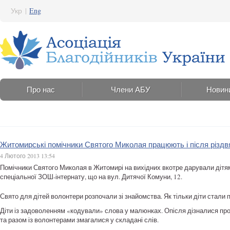
Укр
|
Eng
Про нас
Члени АБУ
Новин
Житомирські помічники Святого Миколая працюють і після різдв
4 Лютого 2013 13:54
Помічники Святого Миколая в Житомирі на вихідних вкотре дарували дітям
спеціальної ЗОШ-інтернату, що на вул. Дитячої Комуни, 12.
Свято для дітей волонтери розпочали зі знайомства. Як тільки діти стали п
Діти із задоволенням «кодували» слова у малюнках. Опісля дізналися про
та разом із волонтерами змагалися у складані слів.