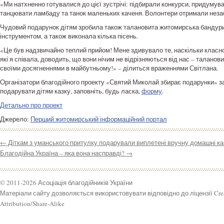
«Ми натхненно готувалися до цієї зустрічі: підбирали конкурси, придумува
танцювати ламбаду та танок маленьких каченя. Волонтери отримали незабут
Чудовий подарунок дітям зробила також талановита житомирська бандурис
інструментом, а також виконала кілька пісень.
«Це був надзвичайно теплий прийом! Мене здивувало те, наскільки класно 
які я співала, доводить, що вони нічим не відрізняються від нас – таланов
своїми досягненнями в майбутньому!» – ділиться враженнями Світлана.
Організатори благодійного проекту «Святий Миколай збирає подарунки» 
подарувати дітям казку, заповніть, будь ласка,
форму
.
Детально про проект
Джерело:
Перший житомирський інформаційний портал
←
Діткам з уманського притулку подарували виплетені вручну домашні ка
Благодійна Україна – яка вона насправді?
→
© 2011-2026 Асоціація благодійників України
Матеріали сайту дозволяється використовувати відповідно до ліцензії Cr
Attribution/Share-Alike