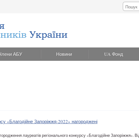
Члени АБУ
Новини
UA Фонд
рсу «Благодійне Запоріжжя-2022» нагороджені
городження лауреатів регіонального конкурсу «Благодійне Запоріжжя». Від