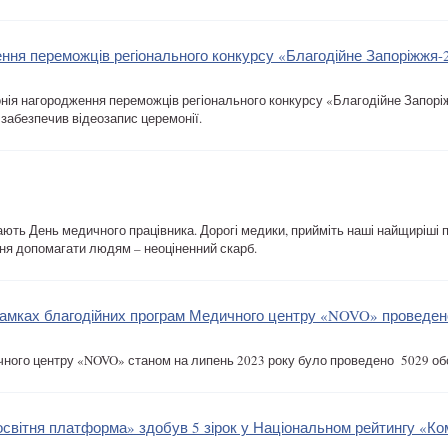
ення переможців регіонального конкурсу «Благодійне Запоріжжя-
онія нагородження переможців регіонального конкурсу «Благодійне Запорі
забезпечив відеозапис церемонії.
ачають День медичного працівника. Дорогі медики, прийміть наші найщиріші
ня допомагати людям – неоціненний скарб.
рамках благодійних програм Медичного центру «NOVO» проведен
чного центру «NOVO» станом на липень 2023 року було проведено 5029 об
світня платформа» здобув 5 зірок у Національном рейтингу «Ко