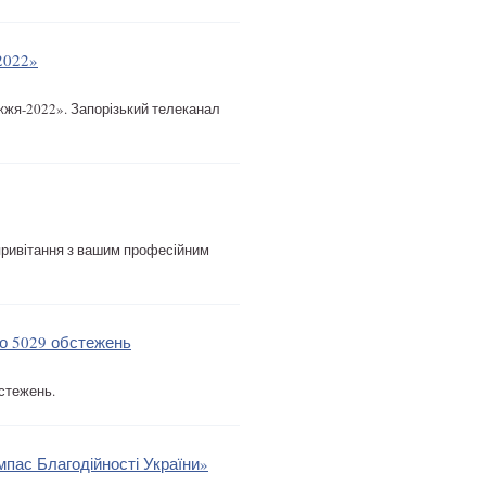
2022»
жжя-2022». Запорізький телеканал
 привітання з вашим професійним
о 5029 обстежень
стежень.
мпас Благодійності України»