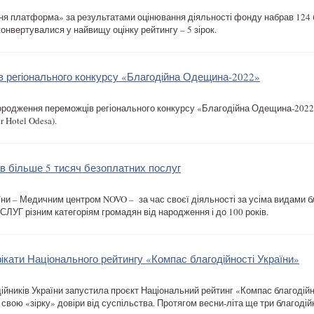
ня платформа» за результатами оцінювання діяльності фонду набрав 124 
конвертувалися у найвищу оцінку рейтингу – 5 зірок.
в регіонального конкурсу «Благодійна Одещина-2022»
ородження переможців регіонального конкурсу «Благодійна Одещина-2022»
 Hotel Odesa).
 більше 5 тисяч безоплатних послуг
аїни – Медичним центром NOVO – за час своєї діяльності за усіма видами 
 різним категоріям громадян від народження і до 100 років.
кати Національного рейтингу «Компас благодійності України»
годійників України запустила проєкт Національний рейтинг «Компас благодій
 свою «зірку» довіри від суспільства. Протягом весни-літа ще три благод