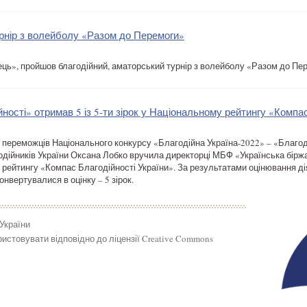
урнір з волейболу «Разом до Перемоги»
ець», пройшов благодійний, аматорський турнір з волейболу «Разом до Пе
ності» отримав 5 із 5-ти зірок у Національному рейтингу «Компас
 переможців Національного конкурсу «Благодійна Україна-2022» – «Благоді
одійників України Оксана Лобко вручила директорці МБФ «Українська біржа
 рейтингу «Компас Благодійності України». За результатами оцінювання ді
онвертувалися в оцінку – 5 зірок.
 України
истовувати відповідно до ліцензії Creative Commons