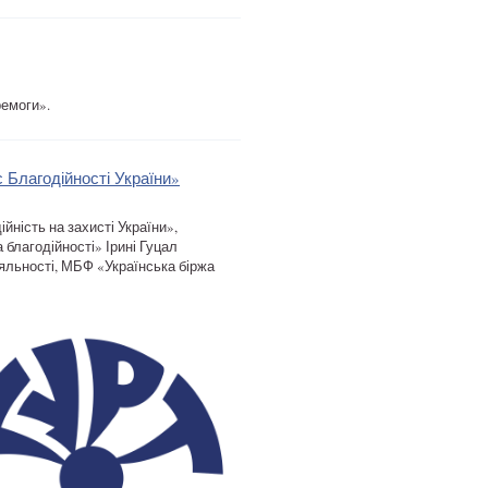
ремоги».
 Благодійності України»
йність на захисті України»,
 благодійності» Ірині Гуцал
яльності, МБФ «Українська біржа