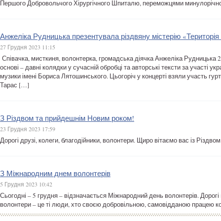
Першого Добровольчого Хірургічного Шпиталю, переможцями минулорічног
Анжеліка Рудницька презентувала різдвяну містерію «Територія
27 Грудня 2023 11:15
Співачка, мисткиня, волонтерка, громадська діячка Анжеліка Рудницька 2
основі – давні колядки у сучасній обробці та авторські тексти за участі 
музики імені Бориса Лятошинського. Цьогоріч у концерті взяли участь гурт
Тарас […]
З Різдвом та прийдешнім Новим роком!
23 Грудня 2023 17:59
Дорогі друзі, колеги, благодійники, волонтери. Щиро вітаємо вас із Різдв
З Міжнародним днем волонтерів
5 Грудня 2023 10:42
Сьогодні – 5 грудня – відзначається Міжнародний день волонтерів. Дорогі
волонтери – це ті люди, хто своєю добровільною, самовідданою працею кож