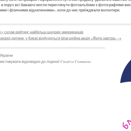
, а поруч всі бажаючі могли переглянути фотоальбоми з фотографіями вихо
вими і фізичними відхиленнями», коли до них приїжджали волонтери.
ropy склав рейтинг найбільш щедрих американців
ворої дитини, у Києві відбудеться благодійна акція «Жити завтра»
→
 України
истовувати відповідно до ліцензії Creative Commons