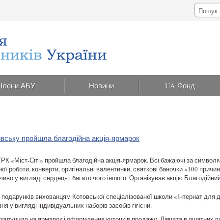
Члени АБУ
Новини
UA Фонд
овську пройшла благодійна акція-ярмарок
РК «Міст-Сіті» пройшла благодійна акція-ярмарок. Всі бажаючі за символі
ої роботи, конверти, оригінальні валентинки, святкові баночки «100 причи
ечиво у вигляді сердець і багато чого іншого. Організував акцію Благодійн
у подарунків вихованцям Котовської спеціалізованої школи «Інтернат для 
ня у вигляді індивідуальних наборів засобів гігієни.
в залучило на ярмарок і оформлення куточків продажу. Дівчата в ошатних п