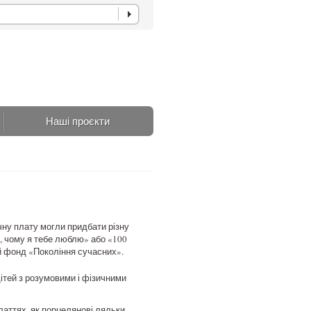
Наші проєкти
чну плату могли придбати різну
н, чому я тебе люблю» або «100
ий фонд «Покоління сучасних».
дітей з розумовими і фізичними
латтях, як порцелянові ляльки,