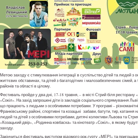
Метою заходу є стимулювання інтеграції в суспільство дітей та людей з о
життєвих обставинах, та дітей з багатодітних і малозабезпечених сімей, 
районів та області в цілому.
Фестиваль пройде у два дні, 17-18 травня, – в місті Стрий біля ресторану «
«Сокіл». На захід запрошені діти із закладів соціального спрямування Львів
що працюють з людьми з особливими потребами. У програмі – різноманітні
Франківському районі, спортивні та козацькі забави, батути, тир, катання 
людей та дітей з особливими потребами, дитячі колективи Львова та Стрия
«Козацький двір», «Родинна ковбаска» та кінотеатр «Сокіл», в якому буд
заходу.
Закінчиться фестиваль виступом відомого рок-гурту «МЕРІ» та пригощанн