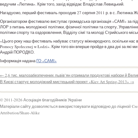
ведучим «Лютина». Крім того, захід відвідає Владіслав Левицький.
Нагадуємо, перший фестиваль проходив 27 серпня 2011 р. в с. Лютинка Жид
Організатором фестивалю виступає громадська організація «САМІ» за підт
ЛОР з питань молодіжної політики, фізичної політики та спорту, Управління
політики спорту та оздоровлення, Відділу сімї та молоді Стрийського міс
«Цього року наш фестиваль набуває статусу міжнародного, оскільки нас в
Pomocy Społecznej w Łodzi». Крім того він вперше пройде в два дні за які 
Андрій ПОРОДКО.
Інформація надана
ГО «САМІ»
←
2,6 тис. малозабезпечених львів’ян отримали продуктові набори й Вели
В Києві стартує молодіжний мистецький проект «Kiev Art Spring-2013»
→
© 2011-2026 Асоціація благодійників України
Матеріали сайту дозволяється використовувати відповідно до ліцензії Cr
Attribution/Share-Alike