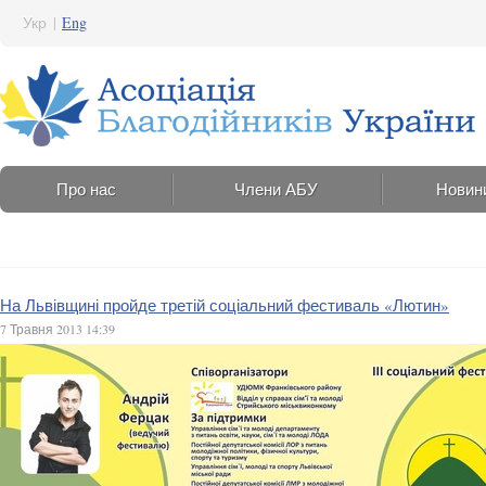
Укр
|
Eng
Про нас
Члени АБУ
Новин
На Львівщині пройде третій соціальний фестиваль «Лютин»
7 Травня 2013 14:39